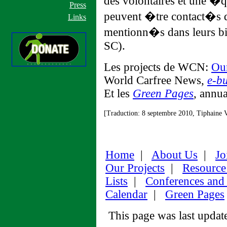
des volontaires et une �q
Press
peuvent �tre contact�s di
Links
mentionn�s dans leurs bi
SC).
Les projects de WCN:
Our
World Carfree News,
e-bu
Et les
Green Pages
, annua
[Traduction: 8 septembre 2010, Tiphaine V
Home
|
About Us
|
Jo
Our Projects
|
Resource
Lists
|
Conferences and
Calendar
|
Green Pages
This page was last upda