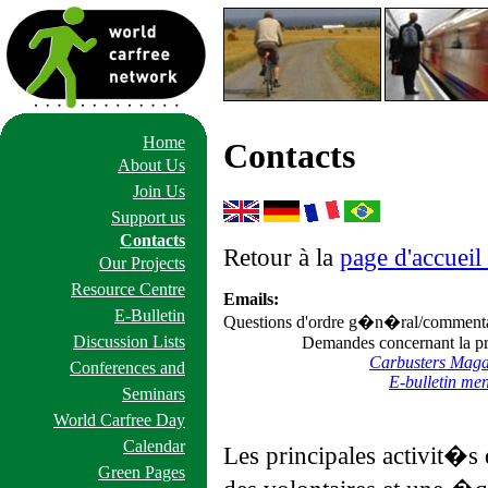
Home
Contacts
About Us
Join Us
Support us
Contacts
Retour à la
page d'accueil
Our Projects
Resource Centre
Emails:
E-Bulletin
Questions d'ordre g�n�ral/commenta
Discussion Lists
Demandes concernant la pr
Carbusters Maga
Conferences and
E-bulletin me
Seminars
World Carfree Day
Calendar
Les principales activit�
Green Pages