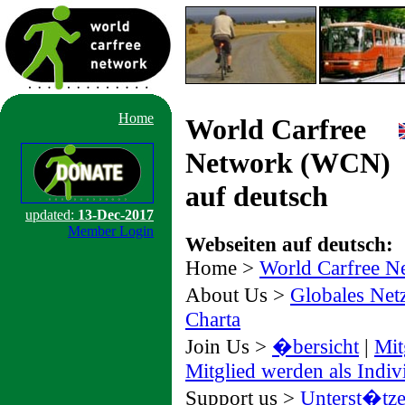
Home
World Carfree
Network (WCN)
auf deutsch
updated:
13-Dec-2017
Member Login
Webseiten auf deutsch:
Home >
World Carfree N
About Us >
Globales Net
Charta
Join Us >
�bersicht
|
Mit
Mitglied werden als Indi
Support us >
Unterst�tze