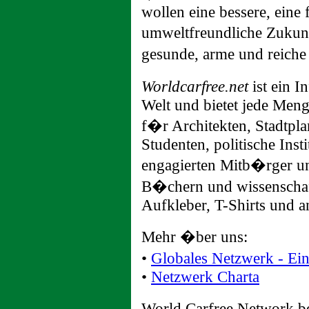
wollen eine bessere, eine 
umweltfreundliche Zukunf
gesunde, arme und reich
Worldcarfree.net
ist ein 
Welt und bietet jede Men
f�r Architekten, Stadtpla
Studenten, politische Inst
engagierten Mitb�rger un
B�chern und wissenschaft
Aufkleber, T-Shirts und a
Mehr �ber uns:
•
Globales Netzwerk - E
•
Netzwerk Charta
World Carfree Network 