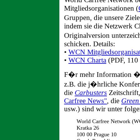
Mitgliedsorganisationen (
Gruppen, die unsere Ziel
indem sie die Netzwerk Ch
Originalversion unterzei
schicken. Details:
•
WCN Mitgliedsorganisa
•
WCN Charta
(PDF, 110 
F�r mehr Information �b
z.B. die j�hrliche Konfe
die
Carbusters
Zeitschrif
Carfree News"
, die
Green
usw.) sind wir unter fol
World Carfree Network (
Kratka 26
100 00 Prague 10