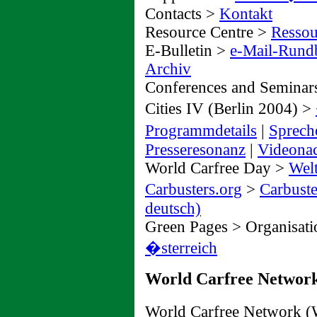
Contacts >
Kontakt
Resource Centre >
Ressou
E-Bulletin >
e-Mail-Rundb
Archiv
Conferences and Seminar
Cities IV (Berlin 2004) >
Programmdetails
|
Sprech
Presseresonanz
|
Videona
World Carfree Day >
Wel
Carbusters.org
>
Carbuste
deutsch)
Green Pages > Organisat
�sterreich
World Carfree Networ
World Carfree Network 