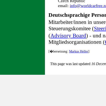
Czech Republic
email:
info@worldcarfree.n
Deutschsprachige Perso
Mitarbeiter/innen in uns
Steuerungskomitee (
Stee
(
Advisory Board
) - und 
Mitgliedsorganisationen (
[�bersetzung:
Markus Heller
]
This page was last updated
16 Decem