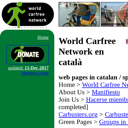
Home
World Carfree
Network en
català
updated:
13-Dec-2017
Member Login
web pages in catalan / s
Home >
World Carfree Ne
About Us >
Manifiesto
Join Us >
Hacerse miem
completed]
Carbusters.org
>
Carbuste
Green Pages >
Groups in