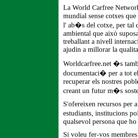
La World Carfree Network
mundial sense cotxes que 
l' ab�s del cotxe, per tal
ambiental que això suposa
treballant a nivell interna
ajudin a millorar la qualit
Worldcarfree.net �s tam
documentaci� per a tot e
recuperar els nostres poble
creant un futur m�s soste
S'ofereixen recursos per a 
estudiants, institucions p
qualsevol persona que ho 
Si voleu fer-vos membres 