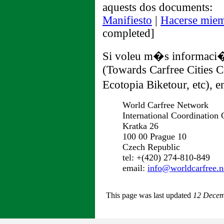
aquests dos documents:
Manifiesto
|
Hacerse mie
completed]
Si voleu m�s informaci� 
(Towards Carfree Cities C
Ecotopia Biketour, etc), 
World Carfree Network
International Coordination 
Kratka 26
100 00 Prague 10
Czech Republic
tel: +(420) 274-810-849
email:
info@worldcarfree.n
This page was last updated
12 Decem