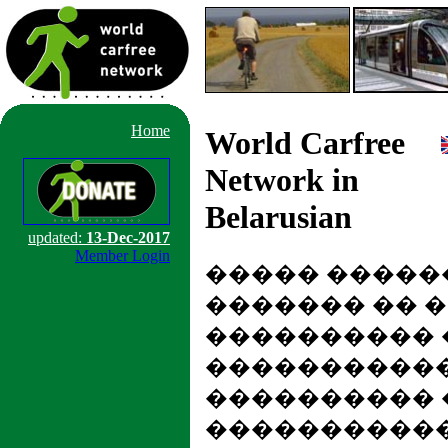
Home
World Carfree
Network in
Belarusian
updated:
13-Dec-2017
Member Login
����� �����
������� �� 
����������
�����������
���������� 
����������