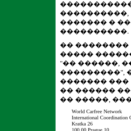
�����������
����������,
������� � �
����������.
�� ��������
����� �����
"�� ������, 
���������", ���
������� ��� 
�� ������ �
�� �����, ��
World Carfree Network
International Coordination 
Kratka 26
100 00 Prague 10