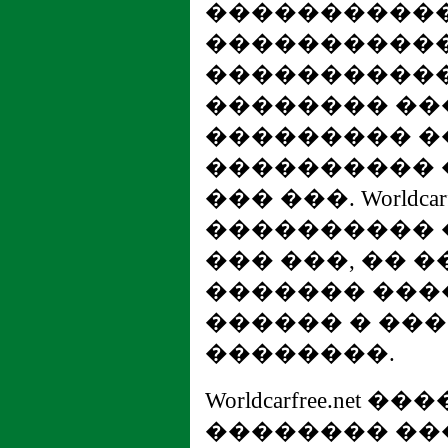
����������
�����������
�����������
�������� ��
��������� �
���������� 
��� ���. Worldcar
���������� 
��� ���, �� 
������� ���
������ � ��
��������.
Worldcarfree.net
�������� ��