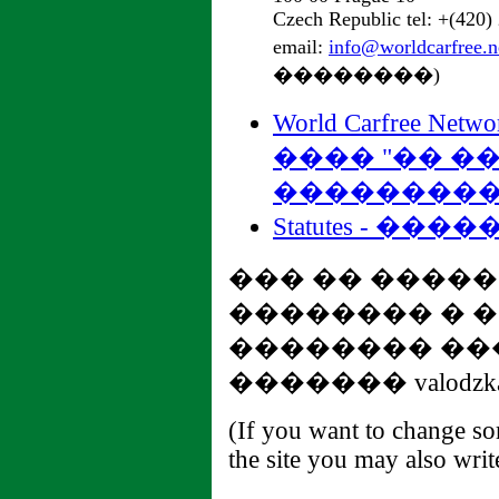
Czech Republic tel: +(420)
email:
info@worldcarfree.n
��������)
World Carfree Ne
���� "�� �
���������
Statutes - ����
��� �� ����
�������� � 
�������� ��
������� valodzka (a
(If you want to change so
the site you may also writ